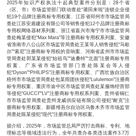
2025年知识产权执法十起典型案件分别是：28个省
（区、市）市场监管部门联动查处“莆田来啦”连锁企业侵
犯19个品牌注册商标专用权案、江苏省邳州市市场监管局
查处江苏安盾建设有限公司等销售侵犯12个品牌注册商标
专用权网络器材系列案、浙江省嘉兴市海宁市市场监管局
查处梅某侵犯“Max Mara”等注册商标专用权系列案、安徽
省淮南市八公山区市场监管局查处王某等人销售侵犯“马歇
尔”“索尼”注册商标专用权的音响案、河南省孟州市市场监
管局查处郭某某侵犯“始祖鸟”“迪桑特”“北面”注册商标专用
权案、广东省市场监管部门查处陈某会等人侵
犯“Dyson”“PHILIPS”注册商标专用权案、广西壮族自治区
梧州市市场监管局查处包某雨团伙侵犯“Lululemon”注册商
标专用权案、重庆市渝中区市场监管局查处某服饰经营部
等侵犯“GUCCI”“LV”注册商标专用权系列案、贵州省铜仁
市市场监管局查处贵州龙威供应链有限公司侵犯“耐克”注
册商标专用权案、新疆维吾尔自治区乌鲁木齐市市场监管
局查处陈某侵犯“现代”注册商标专用权案。
据介绍，2025年，市场监管总局严厉打击商标、专利、地
理标志等领域违法行为，全年共查办各类违法案件3.7万