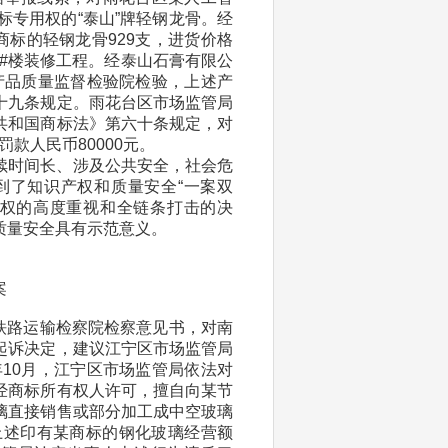
标专用权的“泰山”牌轻钢龙骨。经
商标的轻钢龙骨929支，进货价格
3#楼装修工程。经泰山石膏有限公
市产品质量监督检验院检验，上述产
十九条规定。雨花台区市场监管局
共和国商标法》第六十条规定，对
罚款人民币80000元。
续时间长、涉及公共安全，社会危
到了知识产权和质量安全“一案双
侵权的高度重视和全链条打击的决
质量安全具有示范意义。
案
京铁路运输检察院检察意见书，对南
起诉决定，建议江宁区市场监管局
年10月，江宁区市场监管局依法对
经商标所有权人许可，擅自向某节
璃直接销售或部分加工成中空玻璃
售上述印有某商标的钢化玻璃经营额