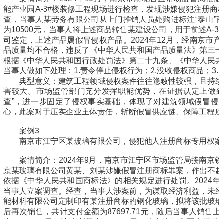
能产业园A-3#楼装修工程现场进行检查，发现涉嫌侵犯注册商
查，当事人某劳务有限公司从上门推销人员处购进标注“泰山”
为10500元，当事人将上述商品转售某建设公司，用于前述A-
司鉴定，上述产品属假冒侵权产品。2024年12月，经南京
品质量均不合格，违反了《中华人民共和国产品质量法》第三
根据《中华人民共和国行政处罚法》第二十九条、《中华人民
当事人做如下处理：1.责令停止侵权行为；2.没收侵权商品；3.
典型意义：建筑工程领域侵权案件往往隐蔽性较强，且持
害较大。市场监管部门充分发挥职能优势，在证据认定上做
查”，进一步固定了侵权事实基础，体现了对建筑领域假冒
心，此案对于压实企业主体责任，斩断假冒供应链、保障工程
案例3
南京市江宁区某玻璃有限公司，侵犯他人注册商标专用权
案情简介：2024年9月，南京市江宁区市场监管局接南
京某玻璃有限公司黄某、刘某涉嫌假冒注册商标罪案，作出不
依据《中华人民共和国商标法》的相关规定进行处罚。2024
当事人立案调查。经查，当事人涉案前，为谋取经济利益，未
能材料有限公司定制印有某注册商标的钢化玻璃，拟将该批玻
后再次销售，共计支付金额为87697.71元，随后当事人销