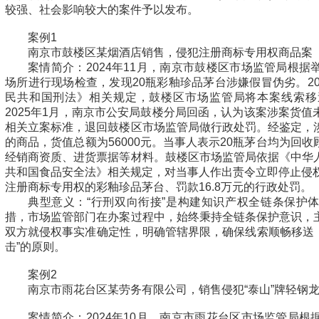
较强、社会影响较大的案件予以发布。
案例1
南京市鼓楼区某烟酒店销售，侵犯注册商标专用权商品案
案情简介：2024年11月，南京市鼓楼区市场监管局根
场所进行现场检查，发现20瓶彩釉珍品茅台涉嫌假冒伪劣。20
民共和国刑法》相关规定，鼓楼区市场监管局将本案线索移
2025年1月，南京市公安局鼓楼分局回函，认为该案涉案货
相关立案标准，退回鼓楼区市场监管局做行政处罚。经鉴定，
的商品，货值总额为56000元。当事人表示20瓶茅台均为回
经销商资质、进货票据等材料。鼓楼区市场监管局依据《中华
共和国食品安全法》相关规定，对当事人作出责令立即停止侵权
注册商标专用权的彩釉珍品茅台、罚款16.8万元的行政处罚。
典型意义：“行刑双向衔接”是构建知识产权全链条保护
措，市场监管部门在办案过程中，始终秉持全链条保护意识，
双方就侵权事实准确定性，明确管辖界限，确保线索顺畅移送，
击”的原则。
案例2
南京市雨花台区某劳务有限公司，销售侵犯“泰山”牌轻钢
案情简介：2024年10月，南京市雨花台区市场监管局