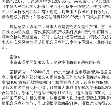
为89472.07元，违法所得为1209.06元。南京市江宁区
《中华人民共和国商标法》第五十七条第一项规定，依据《中
民共和国行政处罚法》有关规定，对当事人作出如下行政处罚：
标专用权的行为；2.没收违法所得1209.06元；3.罚款人民币894
典型意义：该案中，当事人既是委托方又是生产加工方，
门以此为切入点，有效落实知识产权案件反向“行刑衔接”机制
顺利交接与无缝覆盖。同时，在处罚幅度考量上，行政机关综
事人的实际经营情况以及配合调查的态度等多重因素，最终作
定。
案例4
南京市溧水区某服饰店，侵犯注册商标专用权纠纷案
案情简介：2024年9月，南京市溧水区市场监管局根据
查，发现销售的部分服饰涉嫌侵犯某国外知名注册商标专用权
案“pHUq”商标已被国家知识产权局宣告无效，该商标在服
某服装知名注册商标近似，且当事人未取得某知名注册商标权
合法来源，涉案商品违法经营额11411元，违法所得2630元
共和国商标法》相关规定，认定当事人构成销售侵犯注册商标
极配合调查的情节，作出没收侵权商品91件、没收违法所得263