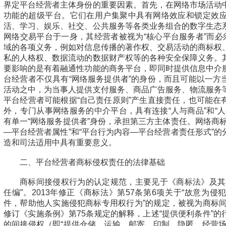
界定平台经营者主体身份的重要因素。首先，在网络市场活动
功能的超级平台。它们在用户集聚中具有网络效应和锁定效
活、学习、娱乐、社交、公共服务等各类业务组合的数字生态
网络交易平台于一身，其经营者被视为“核心平台服务者”而必
域的各项义务，例如对信息传播的著作权、交易活动的商标权
私的人格权、数据流动的数据财产权等的各种安全保障义务。
要影响的是有着融通性功能的商务平台，即同时提供信息中介
台经营者不仅具有“网络服务提供者”的身份，而且可能以一方
活动之中，为当事人提供支付服务、商品广告服务、物流服务
平台经营者可能根据“自己责任原则”产生直接责任，也可能在
外，专门从事网络服务的中介平台，具有连接“人与商品”和“
有单一“网络服务提供者”身份，承担第三方主体责任。网络商
—平台经营者属性”和“平台行为内容—平台经营者责任形式”
造和司法适用中具有重要意义。
二、平台经营者商标侵权责任的法律基础
商标间接侵权行为的认定规范，主要见于《商标法》及其
任编”。2013年修正《商标法》第57条第6项关于“故意为
件，帮助他人实施侵犯商标专用权行为”的规定，被视为商标间
修订《实施条例》第75条规定的解释，上述“提供便利条件”
的间接侵权（即“提供仓储、运输、邮寄、印制、隐匿、经营场