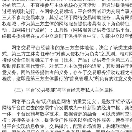
外的第三人，不直接参与主体的核心交互活动，但通过提供特
过程的顺利进行。在网络交易领域，平台经营者即为交易当事
三人不参与交易本身，其活动限于网络交易辅助服务，具有民
权领域，作为第三方主体的网络服务提供者具有以下角色特征
动，由网络用户发起）；工具性（网络服务提供者仅提供平台
络服务提供者在技术中立原则下保持平台中立、功能中立以至
网络交易平台经营者的第三方主体地位，决定了该类主
式。第三方主体责任奉行“对他人侵权行为负责”之原则。相对
接侵权责任制度确立了平台（技术、产品）提供者作为第三方
帮助侵权和替代责任。对第三方主体责任的追究，其动因在于
意义务。网络服务提供者的义务，存在于交易服务活动过程之
程度，这即是第三方主体履行的“善良管理人”所负有的注意义
（三）平台“公共职能”与平台经营者私人主体属性
网络平台具有“现代信息网络”的重要定义，是数字经济活
网络平台由过去的交易中介发展成为一种新型的经济中枢，集
一体。平台设施与数字技术、数据资源的融合，可以跨越时空
模；连接各类主体，提供专门性服务以至综合性服务，使得平
过平台实现信息收集、交易撮合，配置市场资源，构建联动性