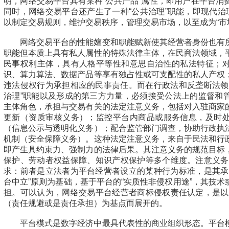
明，网络交易平台具有某种“公共产品”属性，即用户在平台消
同时，网络交易平台还产生了一种“公共治理”职能，即现代治
以制定交易规则，维护交易秩序，管理交易市场，以至成为“市场
网络交易平台的性能嬗变和职能赋新使其经营者身份也有
职能但本质上具有私人属性的特殊法律主体，在民商法领域，
民事权利主体，具有人格平等性和意思自治性的私法特征；
识、算力算法、数据产品等享有独占性或可支配性的私人产权
违法侵权行为承担相应的民事责任。而在行政法和反垄断法领
治理”职能以及形成的第三方力量，必须接受公法上的监督和
主体角色，承担与交易有关的法定注意义务，包括对入驻商家
更新（资质审核义务）；监控平台内商品或服务信息，及时
（信息公示与透明化义务）；配合监管部门调查，协助行政执
机制（安全保障义务）。这种法定注意义务，来自于民法和行
即产生具约束力、强制力的法律后果。其注意义务的规范目标
保护、劳动者权益保障、知识产权保护等多个维度。注意义务具
求：前者是立法者为平台经营者设立的某种行为标准，是其承
台中立”原则为基础，基于平台的“实质性非侵权用途”，其技
担。可以认为，网络交易平台经营者商标侵权责任认定，是以具
（责任规避或是责任承担）为基点而展开的。
平台模式是数字经济中最具代表性的商业组织形态。平台