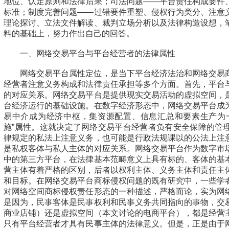
地位、认定原则和法律后果；司法问题——平台责任构成要件
标准；制度完善问题——过错要件重塑、侵权行为类分、注意
理论探讨、立法文件解读、裁判立场分析以及法律构造设想，
料的基础上，努力作出自己的回答。
一、网络交易平台与平台经营者的法律属性
网络交易平台属性定位，是当下平台经济法治和网络交易
经营者注意义务构成和法律责任承担等多个方面。首先，平台
的对应关系。网络交易平台是提供现实交易活动的虚拟空间，
台经济运行的基础设施。在数字经济形态中，网络交易平台成
易中介成为经济中枢，集资源配置、信息汇总和要素生产为
施”属性。这就决定了网络交易平台经营者负有安全保障的管
律规定的私法上注意义务，也可能是行政法规课以的公法上注
是私权客体与私人主体的对应关系。网络交易平台作为数字市
中的第三方平台，在法律基本范畴意义上具有标的、客体的基
营主体有着严格的区别，后者以权利主体、义务主体和责任主
和目标。在网络交易平台商标侵权问题的既有研究中，一些学
对网络空间商标侵权责任形态的一种描述，严格而论，实为网
是因为，民事客体是民事权利和民事义务共同指向的事物，交
商业店铺）还是虚拟空间（本文讨论的电商平台），都是经营
只有平台经营者才具有民事主体的法律意义。但是，正是由于