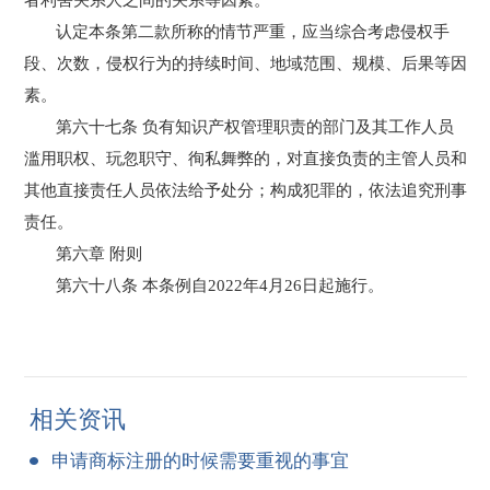
者利害
关
系人之
间
的
关
系等因素。
认
定本条第二款所称的情
节严
重，
应
当
综
合考
虑
侵
权
手
段、次数，侵
权
行
为
的持
续时间
、地域范
围
、
规
模、后果等因
素。
第六十七条
负
有知
识产权
管理
职责
的部
门
及其工作人
员
滥
用
职权
、玩忽
职
守、徇私舞弊的，
对
直接
负责
的主管人
员
和
其他直接
责
任人
员
依法
给
予
处
分；构成犯罪的，依法追究刑事
责
任。
第六章
附
则
第六十八条
本条例自
2022年4月26日起施行。
相关资讯
申请商标注册的时候需要重视的事宜