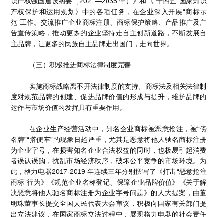
识产权强国建设纲要（2021—2035 年）》和《“十四五”国家知识
产权保护和运用规划》中的各项任务，在企业深入开展“商标示
范”工作。交流推广企业商标注册、商标保护策略、产品推广及广
告宣传策略，推动更多的企业坚持走自主创新道路，不断发展自
主品牌，让更多的民族自主品牌走出国门，走向世界。
（三）积极推进商标法律制度完善
实施商标战略离不开法律制度的支持。商标法及相关法律制
度对规范品牌的创建、促进品牌价值的形成与提升，维护品牌的
运作与市场价值的发挥具有重要作用。
在企业生产经营活动中，知名企业商标被恶意抢注，被“傍
名牌”“搭便车”的现象日趋严重，尤其是恶意将他人驰名商标注册
为企业字号，在损害知名企业合法权益的同时，也极易引起消费
者误认误购，扰乱市场经济秩序，破坏公平竞争的市场环境。为
此，格力电器2017-2019 年连续三年分别撰写了《打击“恶意抢注
商标”行为》《规范企业名称登记、保障企业品牌价值》《关于解
决恶意将他人驰名商标注册为企业字号问题》的人大提案，由董
明珠董事长提交全国人民代表大会审议，积极向国家有关部门提
出立法建议，在国家商标立法过程中，展现格力电器的社会责任