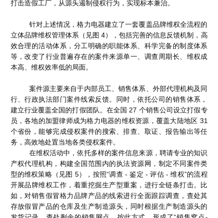
打击造假工厂，从源头遏制侵权行为，实现标本兼治。
针对上述情况，格力电器建立了一套覆盖品牌维权全流程的
立体品牌维权管理体系（见图 4），包括完善的信息反馈机制，高
效合理的活动体系，分工明确的职能体系、科学完备的制度体系
等，改变了行业普遍存在的案件来源单一、调查周期长、维权成
本高、维权效率低的局面。
案件源主要来自于内部员工、销售体系、外部代理机构及同
行、行政执法部门案件线索反馈。同时，依托公司的销售体系，
建立行业覆盖全国的打假团队。在全国 27 个销售公司设立打假专
员，各地的加盟律师成为格力电器的维权资源，覆盖大陆地区 31
个省份，能够完成侵权案件的搜索、排查、取证、报告输出等任
务，高效地处置当地各类侵权案件。
在维权活动中，依托多样的案件信息来源，聘请专业的知识
产权代理机构，构建全国范围内的执法资源网，制定不同案件类
型的维权策略（见图 5），按照“调查 - 鉴定 - 评估 - 维权”的流程
开展品牌维权工作，着重挖掘生产型重案，进行全链条打击。比
如，对销售假冒格力品牌产品的线索进行全面跟踪调查，查处其
存放假冒产品的仓库及生产制造源头，同时根据生产制造源头的
发货记录，查处剩余的销售网点。按此方式，形成了“销售窝点-