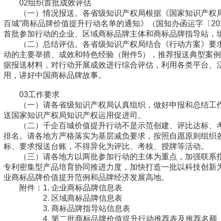
02组织首批成效评估
（一）情况报送。各省级知识产权局根据《国家知识产权局
百城”商标品牌价值提升行动名单的通知》（国知办函运字〔202
首批参加行动的企业、区域商标品牌主体和商标品牌指导站，填
（二）总结评估。各省级知识产权局结合《行动方案》要
动的主要举措、成效和特色经验（附件5），推荐报送典型案例
据报送材料，对行动开展成效进行综合评估，利用各类平台、
用，讲好中国商标品牌故事。
03工作要求
（一）请各省级知识产权局认真组织，做好申报和总结工作
送国家知识产权局知识产权运用促进司。
（二）千企百城价值提升行动不是示范创建、评比达标、
排名。请各地方严格落实为基层减负要求，按照自愿原则组织
标、要求报送台账，不得异化为评比、考核、授牌等活动。
（三）请各地方以两批参加行动的主体为重点，加强联系
专利密集型产品培育协同推进力度，加快打造一批以科技创新
业商标品牌价值提升范例和品牌经济发展高地。
附件：1. 企业商标品牌信息表
2. 区域商标品牌信息表
3. 商标品牌指导站信息表
4. 第二批商标品牌价值提升行动推荐表及推荐名额