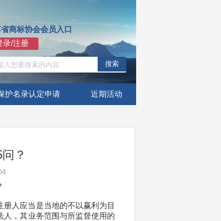
苏省商标协会会员入口
登录/注册
搜索
保护名录认定申请
近期活动
5问？
04
？
注册人应当是当地的不以赢利为目
法人，其业务范围与所监督使用的