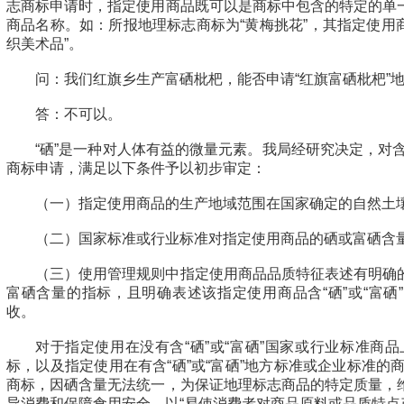
志商标申请时，指定使用商品既可以是商标中包含的特定的单
商品名称。如：所报地理标志商标为“黄梅挑花”，其指定使用商
织美术品”。
问：我们红旗乡生产富硒枇杷，能否申请“红旗富硒枇杷”
答：不可以。
“硒”是一种对人体有益的微量元素。我局经研究决定，对含“
商标申请，满足以下条件予以初步审定：
（一）指定使用商品的生产地域范围在国家确定的自然土
（二）国家标准或行业标准对指定使用商品的硒或富硒含
（三）使用管理规则中指定使用商品品质特征表述有明确
富硒含量的指标，且明确表述该指定使用商品含“硒”或“富硒
收。
对于指定使用在没有含“硒”或“富硒”国家或行业标准商品上
标，以及指定使用在有含“硒”或“富硒”地方标准或企业标准的商
商标，因硒含量无法统一，为保证地理标志商品的特定质量，
导消费和保障食用安全，以“易使消费者对商品原料或品质特点