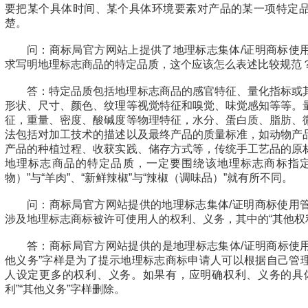
要把某个具体时间、某个具体环境要素对产品的某一项特定
楚。
问：商标局官方网站上提供了地理标志集体/证明商标使
求写明地理标志商品的特定品质，这个应该怎么表述比较规范
答：特定品质包括地理标志商品的感官特征、量化指标或
形状、尺寸、颜色、纹理等视觉特征和嗅觉、味觉感知等等。
征，重量、密度、酸碱度等物理特征，水分、蛋白质、脂肪、
法包括对加工技术的描述以及最终产品的质量标准，如动物产
产品的种植过程、收获实践、储存方式等，传统手工艺品的原
地理标志商品的特定品质，一定要围绕该地理标志商标指定
物）”与“羊肉”、“新鲜辣椒”与“辣椒（调味品）”就有所不同。
问：商标局官方网站提供的地理标志集体/证明商标使用
涉及地理标志商标被许可使用人的权利、义务，其中的“其他权利
答：商标局官方网站提供的是地理标志集体/证明商标使用
他义务”字样是为了提示地理标志商标申请人可以根据自己管
人设定更多的权利、义务。如果有，应明确权利、义务的具
利”“其他义务”字样删除。