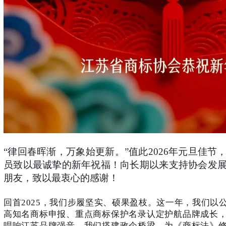
“律回春晖渐，万象始更新。”值此2026年元旦佳
员致以最诚挚的新年祝福！向长期以来支持协会发
朋友，致以最衷心的感谢！
回首
2025，我们步履坚实、硕果盈枝。这一年，我们以
高知名商标申报
、
重点商标保护名录认定
护航品牌成长
唱响江苏品牌强音。我们搭建政企桥梁，为《商标法》