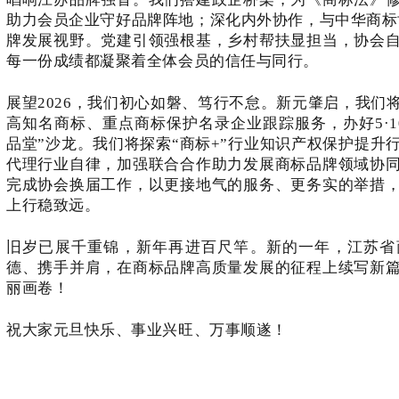
助力会员企业守好品牌阵地；深化内外协作，与中华商标
牌
发展视野。党建引领强根基，乡村帮扶显担当，协会
每一份成绩都凝聚着全体会员的信任与同行。
展望
2026，我们初心如磐、笃行不怠。新元肇启，
我们
高知名商标、重点
商标保护名录
企业
跟踪服务，办好
5·1
品堂”沙龙。
我们
将探索
“商标+”行业知识产权保护提升
代理行业自律，
加强联合合作助力发展商标品牌领域协
完成协会换届工作，
以更接地气的服
务、更务实的举措
上行稳致远。
旧岁已展千重锦，新年再进百尺竿。新的一年，江苏省
德、携手并肩，在商标品牌高质量发展的征程上续写新
丽画卷！
祝大家元旦快乐、事业兴旺、万事顺遂！